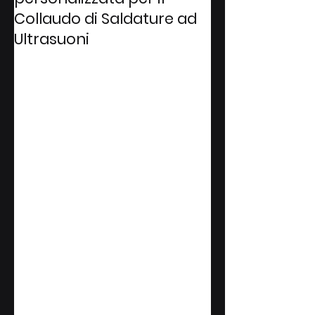
Collaudo di Saldature ad
Ultrasuoni
Nel contesto della produzione 
industriale, assicurare la qualità 
dei prodotti rappresenta un 
requisito fondamentale e 
irrinunciabile. La qualità non è 
semplicemente un obiettivo da 
raggiungere, ma un elemento 
imprescindibile per garantire la 