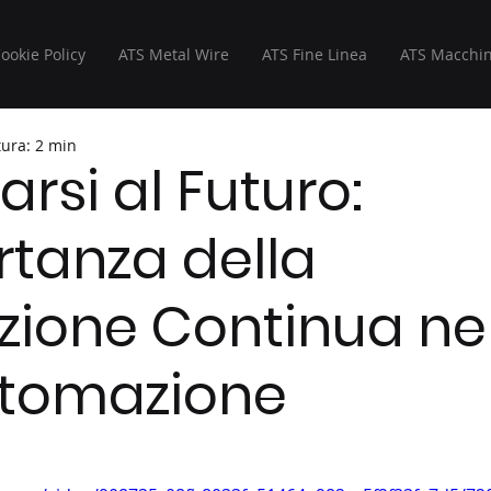
Cookie Policy
ATS Metal Wire
ATS Fine Linea
ATS Macchin
tura: 2 min
rsi al Futuro:
rtanza della
ione Continua nel
utomazione