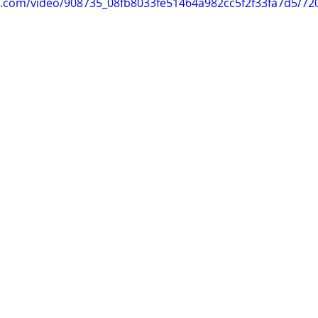
tic.com/video/908735_08fb8033fe51464a982cc5f2f33fa7d5/72