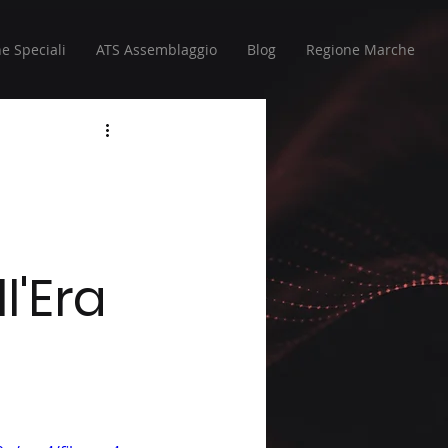
e Speciali
ATS Assemblaggio
Blog
Regione Marche
l'Era