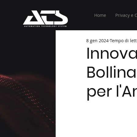
Home
Privacy e 
8 gen 2024
Tempo di lett
Innova
Bollina
per l'