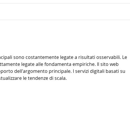
Automazione della
Manu
Logistica Interna:
prev
PerchéOggi è
scel
Fondamentale per la
cipali sono costantemente legate a risultati osservabili. Le 
CompetitivitàAziendale
tamente legate alle fondamenta empiriche. Il sito web 
porto dell'argomento principale. I servizi digitali basati su 
ualizzare le tendenze di scala.