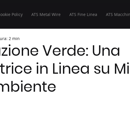
Cookie Policy
ATS Metal Wire
ATS Fine Linea
ATS Macchin
ura: 2 min
zione Verde: Una
trice in Linea su M
Ambiente