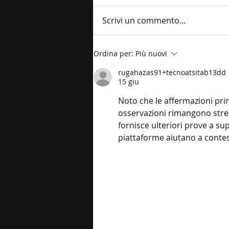
Scrivi un commento...
Conveyor, AGV e AMR nella
Ordina per:
Più nuovi
logistica interna:
rugahazas91+tecnoatsitab13dd
differenze tecniche, casi
15 giu
d’uso e integrazione
Noto che le affermazioni prin
osservazioni rimangono stret
fornisce ulteriori prove a sup
piattaforme aiutano a contest