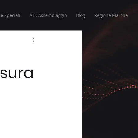
e Speciali
ATS Assemblaggio
Blog
Regione Marche
isura