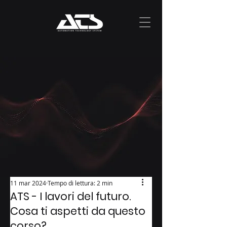
11 mar 2024
Tempo di lettura: 2 min
ATS - I lavori del futuro.
Cosa ti aspetti da questo
corso?